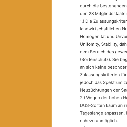
durch die bestehenden 
den 28 Mitgliedsstaate
1.) Die Zulassungskrite
landwirtschaftlichen N
Homogenität und Unverä
Unifomity, Stability, 
dem Bereich des gewer
(Sortenschutz). Sie be
an sich keine besonder
Zulassungskriterien fü
jedoch das Spektrum zu
Neuzüchtungen der Saa
2.) Wegen der hohen Ho
DUS-Sorten kaum an re
Tageslänge anpassen. I
nahezu unmöglich.