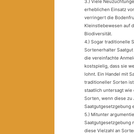
3.) Viele Neuzüchtunge
erheblichen Einsatz v
verringert die Bodenfr
Kleinstlebewesen auf d
Biodiversität.
4.) Sogar traditionell
Sortenerhalter Saatgu
die vereinfachte Anmeld
kostspielig, dass sie 
lohnt. Ein Handel mit S
traditioneller Sorten 
staatlich untersagt wi
Sorten, wenn diese zu 
Saatgutgesetzgebung e
5.) Mitunter argumenti
Saatgutgesetzgebung m
diese Vielzahl an Sort