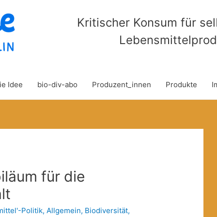
Kritischer Konsum für se
Lebensmittelprod
ie Idee
bio-div-abo
Produzent_innen
Produkte
I
iläum für die
lt
ittel'-Politik
,
Allgemein
,
Biodiversität
,