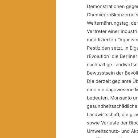
Demonstrationen gegen
Chemiegroßkonzerne st
Welternährungstag, dem
Vertreter einer industr
modifizierten Organis
Pestiziden setzt.
In Eig
rEvolution“ die Berline
nachhaltige Landwirtsc
Bewusstsein der Bevöl
Die derzeit geplante 
eine nie dagewesene M
bedeuten. Monsanto und
gesundheitsschädliche 
Landwirtschaft, die g
sowie Verluste der Bio
Umweltschutz- und Aktiv