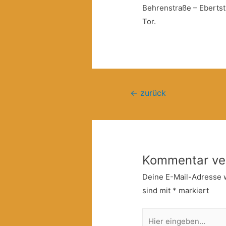
Behrenstraße – Ebertst
Tor.
Beitragsnavigation
←
zurück
Kommentar ve
Deine E-Mail-Adresse wi
sind mit
*
markiert
Hier