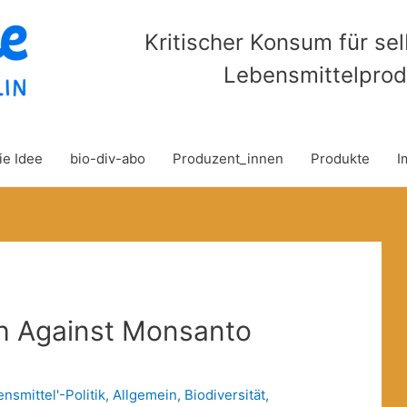
Kritischer Konsum für se
Lebensmittelprod
ie Idee
bio-div-abo
Produzent_innen
Produkte
I
ch Against Monsanto
ensmittel'-Politik
,
Allgemein
,
Biodiversität
,