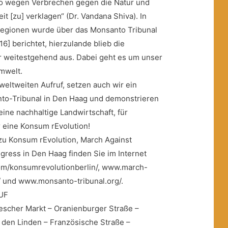
to wegen Verbrechen gegen die Natur und
t [zu] verklagen“ (Dr. Vandana Shiva). In
egionen wurde über das Monsanto Tribunal
16] berichtet, hierzulande blieb die
er weitestgehend aus. Dabei geht es um unser
mwelt.
weltweiten Aufruf, setzen auch wir ein
nto-Tribunal in Den Haag und demonstrieren
ine nachhaltige Landwirtschaft, für
 eine Konsum rEvolution!
zu Konsum rEvolution, March Against
ress in Den Haag finden Sie im Internet
m/konsumrevolutionberlin/, www.march-
 und www.monsanto-tribunal.org/.
UF
scher Markt – Oranienburger Straße –
r den Linden – Französische Straße –