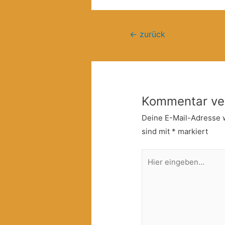
Beitragsnavigation
←
zurück
Kommentar ve
Deine E-Mail-Adresse wi
sind mit
*
markiert
Hier
eingeben…