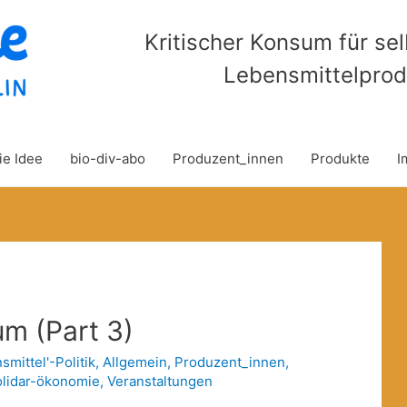
Kritischer Konsum für se
Lebensmittelprod
ie Idee
bio-div-abo
Produzent_innen
Produkte
I
m (Part 3)
smittel'-Politik
,
Allgemein
,
Produzent_innen
,
olidar-ökonomie
,
Veranstaltungen