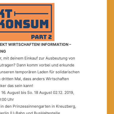
REKT WIRTSCHAFTEN! INFORMATION –
UNG
r, mit deinem Einkauf zur Ausbeutung von
utragen? Dann komm vorbei und erkunde
unseren temporären Laden für solidarischen
 dritten Mal, dass anders Wirtschaften
cker das sein kann!
 16. August bis So. 18 August 02.12. 2019,
0:00 Uhr
in den Prinzessinnengarten in Kreuzberg,
Berlin (U-Bahn und BusHaltestelle