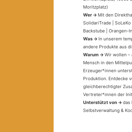
Moritzplatz)
Wer →
Mit den Direkthan
SolidariTrade | SoLeKo |
Backstube | Orangen-Ini
Was →
In unserem temp
andere Produkte aus di
Warum →
Wir wollen – 
Mensch in den Mittelpu
Erzeuger*innen unterst
Produktion. Entdecke v
gleichberechtigter Zu
Vertreter*innen der Init
Unterstützt von →
das 
Selbstverwaltung & Ko