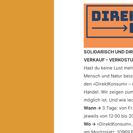
SOLIDARISCH UND DI
VERKAUF – VERKOST
Hast du keine Lust meh
Mensch und Natur beiz
den »DirektKonsum« – 
Handel. Wir zeigen zum
möglich ist. Und wie le
Wann →
3 Tage: von Fr.
jeweils von 12:00 bis 2
Wo →
»DirektKonsum«, 
am Moritzplatz, 10969 