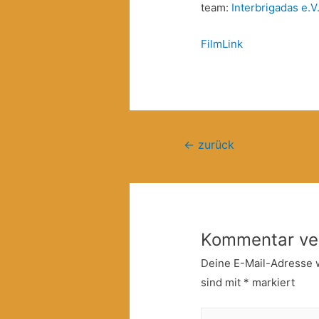
team:
Interbrigadas e.V
FilmLink
Beitragsnavigation
←
zurück
Kommentar ve
Deine E-Mail-Adresse wi
sind mit
*
markiert
Hier