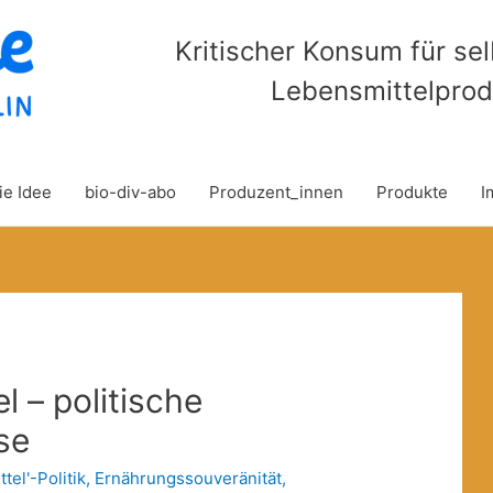
Kritischer Konsum für se
Lebensmittelprod
ie Idee
bio-div-abo
Produzent_innen
Produkte
I
l – politische
se
tel'-Politik
,
Ernährungssouveränität
,