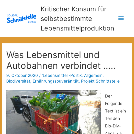
Kritischer Konsum für
Hau
selbstbestimmte
Lebensmittelproduktion
Was Lebensmittel und
Autobahnen verbindet …..
9. Oktober 2020
/
'Lebensmittel'-Politik
,
Allgemein
,
Biodiversität
,
Ernährungssouveränität
,
Projekt Schnittstelle
Der
Folgende
Text ist ein
Teil den
Bio-Div-
Abos, da