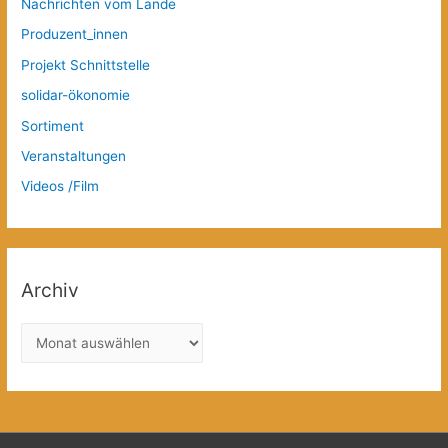
Nachrichten vom Lande
Produzent_innen
Projekt Schnittstelle
solidar-ökonomie
Sortiment
Veranstaltungen
Videos /Film
Archiv
A
r
c
h
i