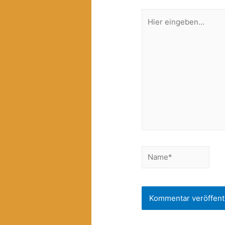
Hier
eingeben…
Name*