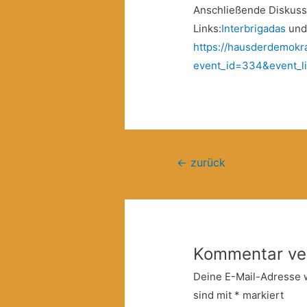
Anschließende Diskuss
Links:
Interbrigadas
un
https://hausderdemokra
event_id=334&event_l
Beitragsnavigation
←
zurück
Kommentar ve
Deine E-Mail-Adresse wi
sind mit
*
markiert