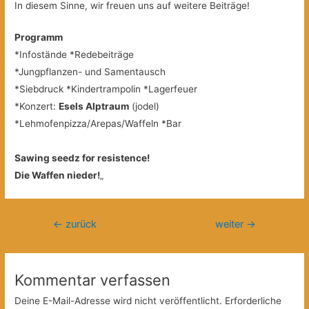
In diesem Sinne, wir freuen uns auf weitere Beiträge!
Programm
*Infostände *Redebeiträge
*Jungpflanzen- und Samentausch
*Siebdruck *Kindertrampolin *Lagerfeuer
*Konzert:
Esels Alptraum
(jodel)
*Lehmofenpizza/Arepas/Waffeln *Bar
Sawing seedz for resistence!
Die Waffen nieder!
„
Beitragsnavigation
←
zurück
weiter
→
Kommentar verfassen
Deine E-Mail-Adresse wird nicht veröffentlicht.
Erforderliche