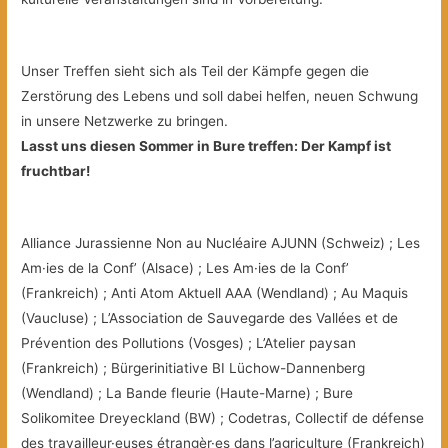
Unser Treffen sieht sich als Teil der Kämpfe gegen die
Zerstörung des Lebens und soll dabei helfen, neuen Schwung
in unsere Netzwerke zu bringen.
Lasst uns diesen Sommer in Bure treffen: Der Kampf ist
fruchtbar!
Alliance Jurassienne Non au Nucléaire AJUNN (Schweiz) ; Les
Am·ies de la Conf’ (Alsace) ; Les Am·ies de la Conf’
(Frankreich) ; Anti Atom Aktuell AAA (Wendland) ; Au Maquis
(Vaucluse) ; L’Association de Sauvegarde des Vallées et de
Prévention des Pollutions (Vosges) ; L’Atelier paysan
(Frankreich) ; Bürgerinitiative BI Lüchow-Dannenberg
(Wendland) ; La Bande fleurie (Haute-Marne) ; Bure
Solikomitee Dreyeckland (BW) ; Codetras, Collectif de défense
des travailleur·euses étrangèr·es dans l’agriculture (Frankreich)