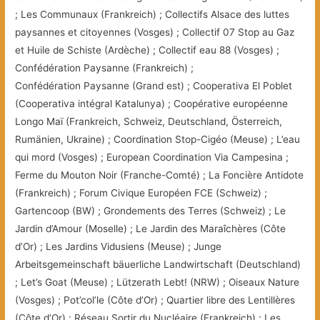
; Les Communaux (Frankreich) ; Collectifs Alsace des luttes
paysannes et citoyennes (Vosges) ; Collectif 07 Stop au Gaz
et Huile de Schiste (Ardèche) ; Collectif eau 88 (Vosges) ;
Confédération Paysanne (Frankreich) ;
Confédération Paysanne (Grand est) ; Cooperativa El Poblet
(Cooperativa intégral Katalunya) ; Coopérative européenne
Longo Maï (Frankreich, Schweiz, Deutschland, Österreich,
Rumänien, Ukraine) ; Coordination Stop-Cigéo (Meuse) ; L’eau
qui mord (Vosges) ; European Coordination Via Campesina ;
Ferme du Mouton Noir (Franche-Comté) ; La Foncière Antidote
(Frankreich) ; Forum Civique Européen FCE (Schweiz) ;
Gartencoop (BW) ; Grondements des Terres (Schweiz) ; Le
Jardin d’Amour (Moselle) ; Le Jardin des Maraîchères (Côte
d’Or) ; Les Jardins Vidusiens (Meuse) ; Junge
Arbeitsgemeinschaft bäuerliche Landwirtschaft (Deutschland)
; Let’s Goat (Meuse) ; Lützerath Lebt! (NRW) ; Oiseaux Nature
(Vosges) ; Pot’col’le (Côte d’Or) ; Quartier libre des Lentillères
(Côte d’Or) ; Réseau Sortir du Nucléaire (Frankreich) ; Les