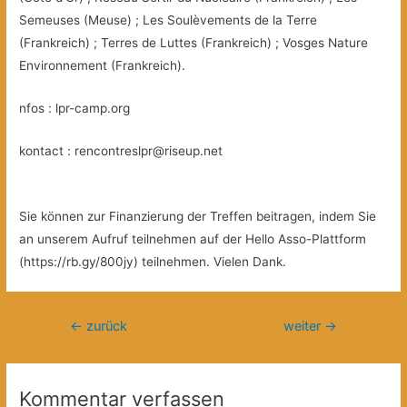
Semeuses (Meuse) ; Les Soulèvements de la Terre
(Frankreich) ; Terres de Luttes (Frankreich) ; Vosges Nature
Environnement (Frankreich).
nfos : lpr-camp.org
kontact : rencontreslpr@riseup.net
Sie können zur Finanzierung der Treffen beitragen, indem Sie
an unserem Aufruf teilnehmen auf der Hello Asso-Plattform
(https://rb.gy/800jy) teilnehmen. Vielen Dank.
Beitragsnavigation
←
zurück
weiter
→
Kommentar verfassen