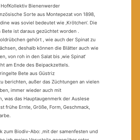
HofKollektiv Bienenwerder
anzösische Sorte aus Montepezat von 1898,
ne was soviel bedeutet wie ‚Krötchen‘. Die
 Bete ist daraus gezüchtet worden .
ldrübchen gehört , wie auch der Spinat zu
hsen, deshalb können die Blätter auch wie
, von roh in den Salat bis ‚wie Spinat‘
eht am Ende des Beipackzettels.
ringelte Bete aus Güstriz
 zu berichten, außer das Züchtungen an vielen
ben, immer wieder auch mit
en, was das Hauptaugenmerk der Auslese
hst frühe Ernte, Größe, Form, Geschmack,
arbe.
k zum Biodiv-Abo: ‚mit der samenfesten und
be ich meine Vorurteile gegenüber roter