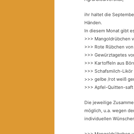
ihr haltet die Septemb
Händen.
In diesem Monat gibt e
>>> Mangoldrübchen vo
>>> Rote Rübchen von 
>>> Gewürztagetes von
>>> Kartoffeln aus Bö
>>> Schafsmilch-Likör
>>> gelbe /rot weiß ger
>>> Apfel-Quitten-saft
Die jeweilige Zusammen
möglich, u.a. wegen d
individuellen Wünsche
>>> Mangoldrübchen vo