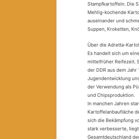
Stampfkartoffeln. Die S
Mehlig-kochende Kartof
auseinander und schmeck
Suppen, Kroketten, Knö
Über die Adretta-Kartof
Es handelt sich um eine
mittelfrüher Reifezeit. 
der DDR aus dem Jahr 19
Jugendentwicklung und 
der Verwendung als Pü
und Chipsproduktion.
In manchen Jahren stan
Kartoffelanbaufläche d
sich die Bekämpfung v
stark verbesserte, lieg
Gesamtdeutschland deu