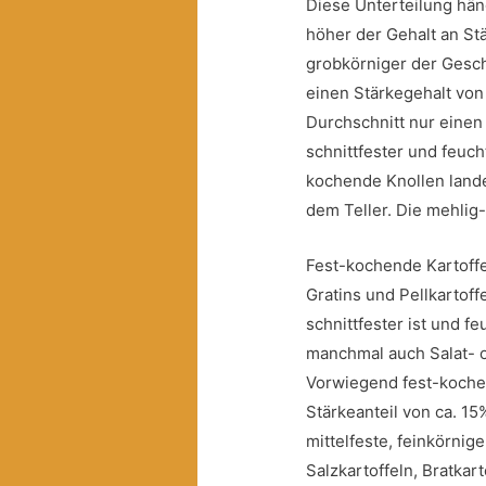
Diese Unterteilung hän
höher der Gehalt an St
grobkörniger der Gesc
einen Stärkegehalt von
Durchschnitt nur einen
schnittfester und feuc
kochende Knollen lande
dem Teller. Die mehlig
Fest-kochende Kartoffeln
Gratins und Pellkartoff
schnittfester ist und f
manchmal auch Salat- o
Vorwiegend fest-kochen
Stärkeanteil von ca. 15%
mittelfeste, feinkörnig
Salzkartoffeln, Bratkar