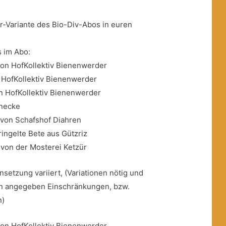
er-Variante des Bio-Div-Abos in euren
s im Abo:
n HofKollektiv Bienenwerder
HofKollektiv Bienenwerder
 HofKollektiv Bienenwerder
rnecke
 von Schafshof Diahren
ingelte Bete aus Gützriz
 von der Mosterei Ketzür
setzung variiert, (Variationen nötig und
en angegeben Einschränkungen, bzw.
n)
n HofKollektiv Bienenwerder