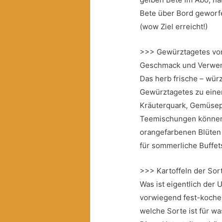
Bete über Bord geworfe
(wow Ziel erreicht!)
>>> Gewürztagetes von
Geschmack und Verwen
Das herb frische – wür
Gewürztagetes zu einer 
Kräuterquark, Gemüsep
Teemischungen können 
orangefarbenen Blüten
für sommerliche Buffet
>>> Kartoffeln der Sor
Was ist eigentlich der
vorwiegend fest-koche
welche Sorte ist für w