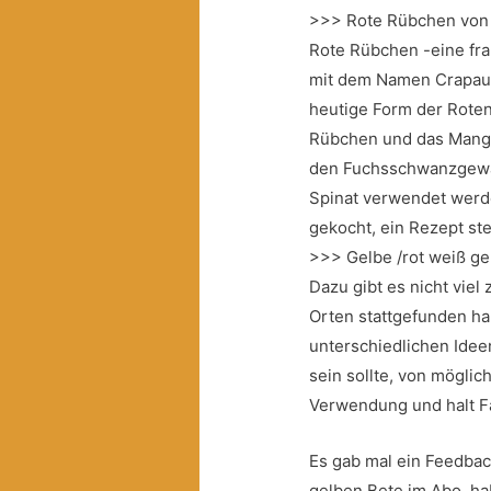
>>> Rote Rübchen von 
Rote Rübchen -eine fr
mit dem Namen Crapaudi
heutige Form der Roten
Rübchen und das Mango
den Fuchsschwanzgewäc
Spinat verwendet werden
gekocht, ein Rezept st
>>> Gelbe /rot weiß ge
Dazu gibt es nicht viel
Orten stattgefunden ha
unterschiedlichen Ide
sein sollte, von möglic
Verwendung und halt F
Es gab mal ein Feedbac
gelben Bete im Abo, ha