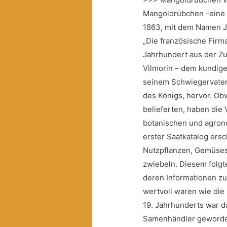
Mangoldrübchen -eine 
1863, mit dem Namen J
„Die französische Firma
Jahrhundert aus der Zu
Vilmorin – dem kundig
seinem Schwiegervater 
des Königs, hervor. Obw
belieferten, haben die
botanischen und agrono
erster Saatkatalog ers
Nutzpflanzen, Gemüses
zwiebeln. Diesem folgte
deren Informationen z
wertvoll waren wie die 
19. Jahrhunderts war 
Samenhändler geworden