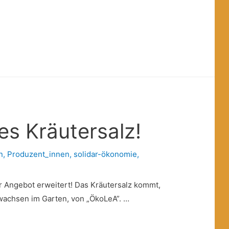
es Kräutersalz!
n
,
Produzent_innen
,
solidar-ökonomie
,
 Angebot erweitert! Das Kräutersalz kommt,
 wachsen im Garten, von „ÖkoLeA”. …