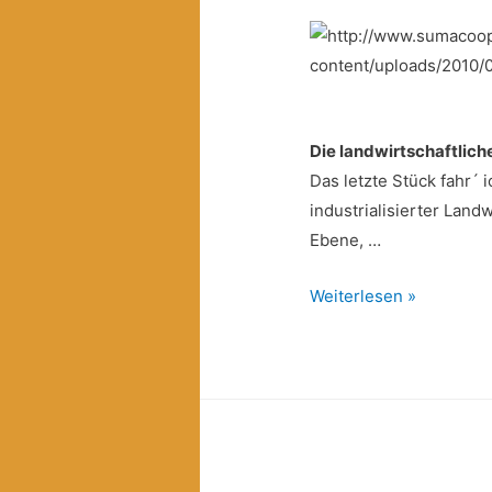
Die landwirtschaftlich
Das letzte Stück fahr´
industrialisierter Land
Ebene, …
Ein
Weiterlesen »
Reisebericht
über
die
IRIS-
Genossenschaft