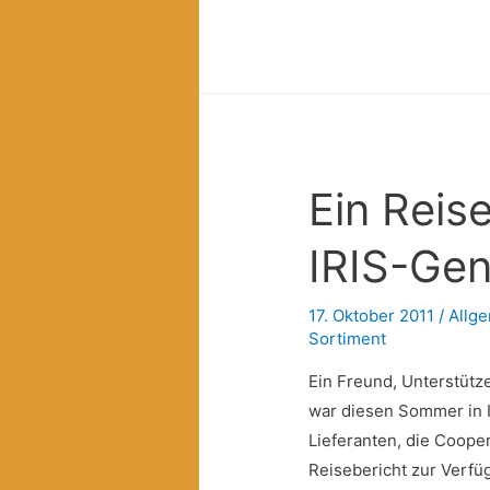
Soli-
Öl
aus
Kreta
in
Berlin,
Ein Reis
neu
bei
IRIS-Ge
Schnittstelle,
passierte
Tomaten
17. Oktober 2011
/
Allg
Sortiment
in
Flaschen
Ein Freund, Unterstüt
war diesen Sommer in I
Lieferanten, die Cooper
Reisebericht zur Verfüg