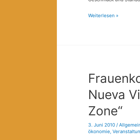
Der
Weiterlesen »
Frühling,
die
Regenbogen-
Fabrik,
Kaffee
und
Frauenko
Anti-
Atom…
Nueva Vi
Zone“
3. Juni 2010
/
Allgemei
ökonomie
,
Veranstaltu