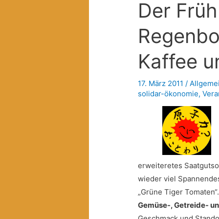
Der Frühl
Regenbo
Kaffee 
17. März 2011
/
Allgeme
solidar-ökonomie
,
Vera
erweiteretes Saatgutso
wieder viel Spannendes
„Grüne Tiger Tomaten“.
Gemüse-, Getreide- u
Geschmack und Stando