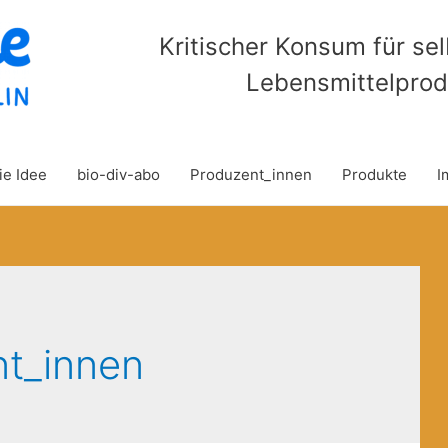
Kritischer Konsum für se
Lebensmittelprod
ie Idee
bio-div-abo
Produzent_innen
Produkte
I
t_innen