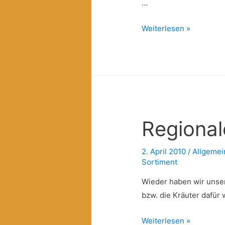
…
Frauenkooperative
Weiterlesen »
“
Nueva
Vida
Fair
Trade
Zone“
Regional
2. April 2010
/
Allgemei
Sortiment
Wieder haben wir unser
bzw. die Kräuter dafür
Regionales
Weiterlesen »