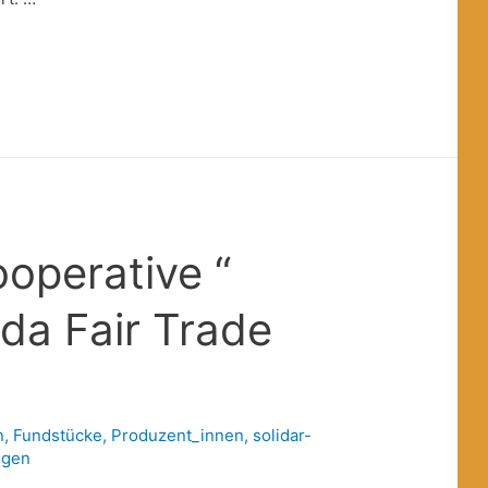
operative “
da Fair Trade
n
,
Fundstücke
,
Produzent_innen
,
solidar-
ngen