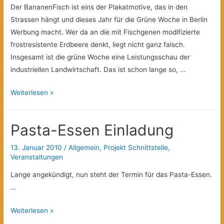
Der BananenFisch ist eins der Plakatmotive, das in den
Strassen hängt und dieses Jahr für die Grüne Woche in Berlin
Werbung macht. Wer da an die mit Fischgenen modifizierte
frostresistente Erdbeere denkt, liegt nicht ganz falsch.
Insgesamt ist die grüne Woche eine Leistungsschau der
industriellen Landwirtschaft. Das ist schon lange so, …
„Grüne
Weiterlesen »
Woche“
Werbung
Pasta-Essen Einladung
von
Gentech-
13. Januar 2010
/
Allgemein
,
Projekt Schnittstelle
,
Lobby
Veranstaltungen
gemacht?
Lange angekündigt, nun steht der Termin für das Pasta-Essen.
…
Pasta-
Weiterlesen »
Essen