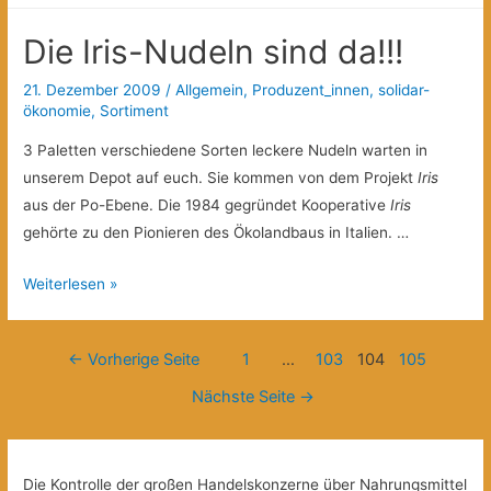
Einladung
Die Iris-Nudeln sind da!!!
21. Dezember 2009
/
Allgemein
,
Produzent_innen
,
solidar-
ökonomie
,
Sortiment
3 Paletten verschiedene Sorten leckere Nudeln warten in
unserem Depot auf euch. Sie kommen von dem Projekt
Iris
aus der Po-Ebene. Die 1984 gegründet Kooperative
Iris
gehörte zu den Pionieren des Ökolandbaus in Italien. …
Die
Weiterlesen »
Iris-
Nudeln
Beitragsnavigation
←
Vorherige Seite
1
…
103
104
105
sind
da!!!
Nächste Seite
→
Die Kontrolle der großen Handelskonzerne über Nahrungsmittel