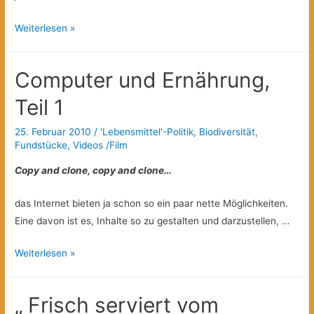
Neu:
Weiterlesen »
Espresso
aus
Computer und Ernährung,
Honduras!
Chiapas
Teil 1
Espresso
25. Februar 2010
/
'Lebensmittel'-Politik
,
Biodiversität
,
“Durrito”
Fundstücke
,
Videos /Film
ausverkauft!
Copy and clone, copy and clone…
das Internet bieten ja schon so ein paar nette Möglichkeiten.
Eine davon ist es, Inhalte so zu gestalten und darzustellen, …
Computer
Weiterlesen »
und
Ernährung,
„ Frisch serviert vom
Teil