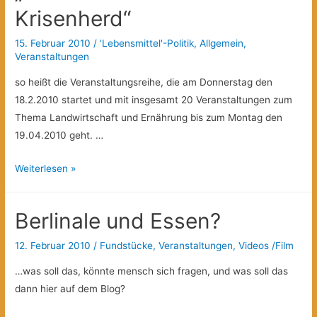
1
Krisenherd“
15. Februar 2010
/
'Lebensmittel'-Politik
,
Allgemein
,
Veranstaltungen
so heißt die Veranstaltungsreihe, die am Donnerstag den
18.2.2010 startet und mit insgesamt 20 Veranstaltungen zum
Thema Landwirtschaft und Ernährung bis zum Montag den
19.04.2010 geht. …
„
Weiterlesen »
Frisch
serviert
Berlinale und Essen?
vom
Krisenherd“
12. Februar 2010
/
Fundstücke
,
Veranstaltungen
,
Videos /Film
…was soll das, könnte mensch sich fragen, und was soll das
dann hier auf dem Blog?