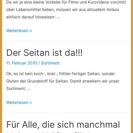
Da wir ja eine kleine Vorliebe für Filme und Kurzvideos von/mit/
über Lebensmittel haben, müssen wir aus aktuellem Anlass
einfach darauf hinweisen: …
Berlinale
Weiterlesen »
und
Essen?
Der Seitan ist da!!!
11. Februar 2010
/
Sortiment
Ok, es ist kein koch-, brat-, frittier-fertiger Seitan, sonder
Gluten der Grundstoff für Seitan. Damit erweitern wir unser
Sortiment, …
Der
Weiterlesen »
Seitan
ist
Für Alle, die sich manchmal
da!!!