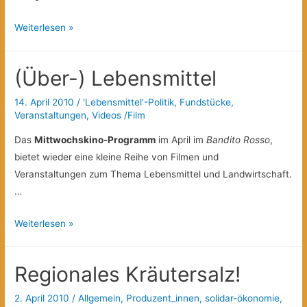
Neues
Weiterlesen »
Buch
von
(Über-) Lebensmittel
Walden
Bello:
14. April 2010
/
'Lebensmittel'-Politik
,
Fundstücke
,
„Politik
Veranstaltungen
,
Videos /Film
des
Das
Mittwochskino-Programm
im April im
Bandito Rosso
,
Hungers“
bietet wieder eine kleine Reihe von Filmen und
Veranstaltungen zum Thema Lebensmittel und Landwirtschaft.
…
(Über-)
Weiterlesen »
Lebensmittel
Regionales Kräutersalz!
2. April 2010
/
Allgemein
,
Produzent_innen
,
solidar-ökonomie
,