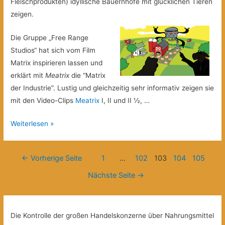
Fleischprodukten) idyllische Bauernhöfe mit glücklichen Tieren
zeigen.
Die Gruppe „Free Range
Studios“ hat sich vom Film
Matrix inspirieren lassen und
erklärt mit
Meatrix
die “Matrix
der Industrie”. Lustig und gleichzeitig sehr informativ zeigen sie
mit den Video-Clips
Meatrix
I, II und II ½, …
Meatrix:
Weiterlesen »
die
Matrix
Beitragsnavigation
←
Vorherige Seite
1
…
102
103
104
105
der
Fleischindustrie
Nächste Seite
→
Die Kontrolle der großen Handelskonzerne über Nahrungsmittel