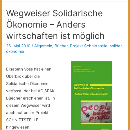
Nueva
Wegweiser Solidarische
Vida
Fair
Ökonomie – Anders
Trade
wirtschaften ist möglich
Zone“
26. Mai 2010
/
Allgemein
,
Bücher
,
Projekt Schnittstelle
,
solidar-
ökonomie
Elisabeth Voss hat einen
Überblick über die
Solidarische Ökonomie
verfasst, der bei AG SPAK
Büecher erschienen ist. In
diesem Wegweiser wird
auch auf unser Projekt
SCHNITTSTELLE
hingewiesen.