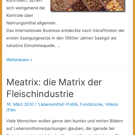
kontrolliert, sichert
sich weitgehend die
Kontrolle über
Nahrungsmittel allgemein.
Das internationale Business entdeckte nach Inkrafttreten der
ersten Saatgutgesetze in den 1960er Jahren Saatgut als
lukrative Einnahmequelle. …
Wem
Weiterlesen »
gehört
das
Meatrix: die Matrix der
SAATGUT?
Fleischindustrie
16. März 2010
/
'Lebensmittel'-Politik
,
Fundstücke
,
Videos
/Film
Viele Menschen wollen gerne den bunten und netten Bildern
auf Lebensmittelverpackungen glauben, die (gerade bei