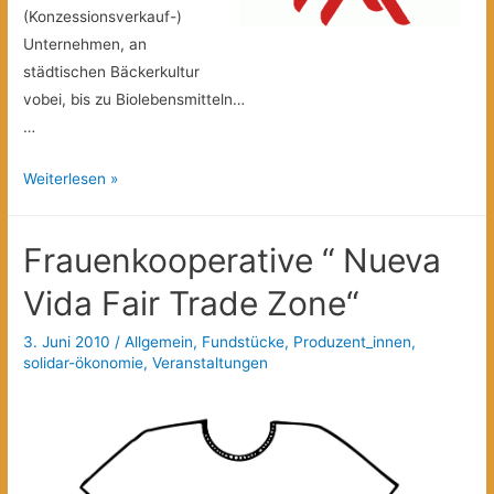
(Konzessionsverkauf-)
Unternehmen, an
städtischen Bäckerkultur
vobei, bis zu Biolebensmitteln…
…
Ein
Weiterlesen »
Spaziergang
durch
Frauenkooperative “ Nueva
Kreuzberg
Vida Fair Trade Zone“
3. Juni 2010
/
Allgemein
,
Fundstücke
,
Produzent_innen
,
solidar-ökonomie
,
Veranstaltungen