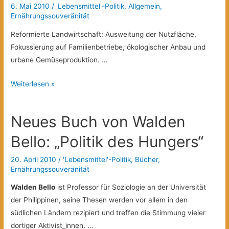
Selbstverwaltung
6. Mai 2010
/
'Lebensmittel'-Politik
,
Allgemein
,
Ernährungssouveränität
Reformierte Landwirtschaft: Ausweitung der Nutzfläche,
Fokussierung auf Familienbetriebe, ökologischer Anbau und
urbane Gemüseproduktion. …
Kubas
Weiterlesen »
grünes
Projekt
Neues Buch von Walden
Bello: „Politik des Hungers“
20. April 2010
/
'Lebensmittel'-Politik
,
Bücher
,
Ernährungssouveränität
Walden Bello
ist Professor für Soziologie an der Universität
der Philippinen, seine Thesen werden vor allem in den
südlichen Ländern rezipiert und treffen die Stimmung vieler
dortiger Aktivist_innen. …