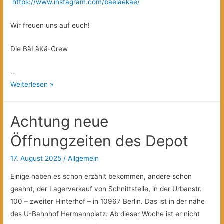
https://www.instagram.com/baelaekae/
Wir freuen uns auf euch!
Die BäLäKä-Crew
…
Camp
Weiterlesen »
zu
Bäuerliche
Achtung neue
und
Ländliche
Öffnungzeiten des Depot
Kämpfe
17. August 2025
/
Allgemein
Einige haben es schon erzählt bekommen, andere schon
geahnt, der Lagerverkauf von Schnittstelle, in der Urbanstr.
100 – zweiter Hinterhof – in 10967 Berlin. Das ist in der nähe
des U-Bahnhof Hermannplatz. Ab dieser Woche ist er nicht