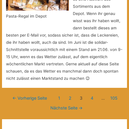
Sortiments aus dem
Depot. Wenn ihr genau
Pasta-Regal im Depot
wisst was ihr haben wollt,
dann bestellt dieses am
besten per E-Mail vor, sodass sicher ist, dass die Leckereien,
die ihr haben wollt, auch da sind. Im Juni ist die solidar-
Schnittstelle voraussichtlich mit einem Stand am 21.06. von 9-
15 Uhr, wenn es das Wetter zulässt, auf dem eigentlich
wöchentlichen Markt vertreten. Gerne aktuell auf diese Seite
schauen, da es das Wetter es manchmal dann doch spontan
nicht zulässt einen Marktstand zu machen 😉
Beitragsnavigation
←
Vorherige Seite
1
2
3
4
…
105
Nächste Seite
→