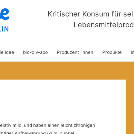
Kritischer Konsum für se
Lebensmittelprod
ie Idee
bio-div-abo
Produzent_innen
Produkte
I
elativ mild, und haben einen leicht zitronigen
htiger Aufbewahrung (kühl, dunkel,