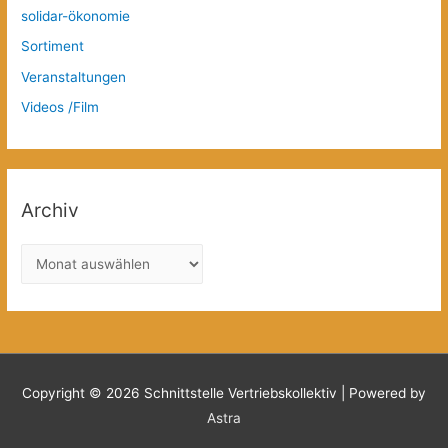
solidar-ökonomie
Sortiment
Veranstaltungen
Videos /Film
Archiv
A
r
c
h
i
v
Copyright © 2026
Schnittstelle Vertriebskollektiv
| Powered by
Astra