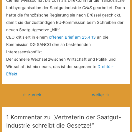
Clément-Nissou hat bis 2011 als Direktorin für die französische
Lobbyorganisation der Saatgutindustrie
GNIS
gearbeitet. Dann
hatte die französische Regierung sie nach Brüssel geschickt,
damit sie der zuständigen EU-Kommission beim Schreiben der
neuen Saatgutgesetze „hilft“.
CEO kritisiert in einem
offenen Brief am 25.4.13
an die
Kommission DG SANCO den so bestehenden
Interessenskonflikt.
Der schnelle Wechsel zwischen Wirtschaft und Politik und
Wirtschaft ist nix neues, das ist der sogenannte
Drehtür-
Effekt
.
Beitragsnavigation
←
zurück
weiter
→
1 Kommentar zu „Vertreterin der Saatgut-
Industrie schreibt die Gesetze!“