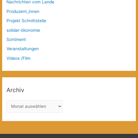
Nachrichten vom Lande
Produzent_innen
Projekt Schnittstelle
solidar-ökonomie
Sortiment
Veranstaltungen
Videos /Film
Archiv
A
r
c
h
i