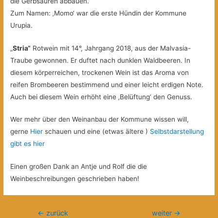
die Gerbsäuren abbauen.
Zum Namen: ‚Momo‘ war die erste Hündin der Kommune
Urupia.
„
Stria“
Rotwein mit 14°, Jahrgang 2018, aus der Malvasia-
Traube gewonnen. Er duftet nach dunklen Waldbeeren. In
diesem körperreichen, trockenen Wein ist das Aroma von
reifen Brombeeren bestimmend und einer leicht erdigen Note.
Auch bei diesem Wein erhöht eine ‚Belüftung‘ den Genuss.
Wer mehr über den Weinanbau der Kommune wissen will,
gerne
Hier
schauen und eine (etwas ältere )
Selbstdarstellung
gibt es hier
Einen großen Dank an Antje und Rolf die die
Weinbeschreibungen geschrieben haben!
Beitragsnavigation
←
zurück
weiter
→