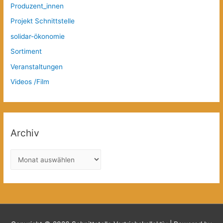
Produzent_innen
Projekt Schnittstelle
solidar-ökonomie
Sortiment
Veranstaltungen
Videos /Film
Archiv
A
r
c
h
i
v