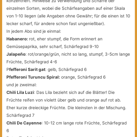
konzentriert. Hinweise zu Verwendung und Schärfe der
einzelnen Sorten, wobei die Schärfeangaben auf einer Skala
von 1-10 liegen (alle Angaben ohne Gewähr; für die einen ist 10
lecker scharf, für andere schon fast ungenießbar).
In jedem Abo sind je einmal:
Habanero:
rot, eher stumpf, die Form erinnert an
Gemüsepaprika, sehr scharf, Schärfegrad 9-10
Jalapeño
: rot/orange/grün, nicht so lang, stumpf, 3-5cm lange
Früchte, Schärfegrad 4-6
P
fefferoni Sarit gat
: gelb, Schärfegrad 6
Pfefferoni Turuncu Spiral:
orange, Schärfegrad 6
und je zweimal:
Chili Lila Luzi
: Das Lila bezieht sich auf die Blätter! Die
Früchte reifen von violett über gelb und orange auf rot ab.
Eher kurze dreieckige Früchte. Die kleinsten in der Mischung.
Schärfegrad 7
Chili De Cayenne
: 10-12 cm lange rote Früchte, Schärfegrad
6