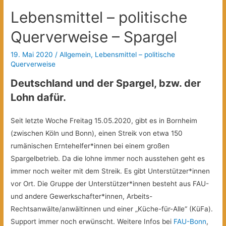
politische
Lebensmittel – politische
Querverweise
–
Querverweise – Spargel
Solidarität
19. Mai 2020
/
Allgemein
,
Lebensmittel – politische
mit
Querverweise
den
Arbeiter*innen
Deutschland und der Spargel, bzw. der
in
Lohn dafür.
der
Tierindustrie
Seit letzte Woche Freitag 15.05.2020, gibt es in Bornheim
(zwischen Köln und Bonn), einen Streik von etwa 150
rumänischen Erntehelfer*innen bei einem großen
Spargelbetrieb. Da die lohne immer noch ausstehen geht es
immer noch weiter mit dem Streik. Es gibt Unterstützer*innen
vor Ort. Die Gruppe der Unterstützer*innen besteht aus FAU-
und andere Gewerkschafter*innen, Arbeits-
Rechtsanwälte/anwältinnen und einer „Küche-für-Alle“ (KüFa).
Support immer noch erwünscht. Weitere Infos bei
FAU-Bonn
,