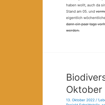
haben wollt, auch da si
Stand am 05. und
vermu
eigentlich wöchentlich
dann ein paar tage vorh
werden.
Biodiver
Oktober
13. Oktober 2022
/
'Leb
Projekt Schnittstelle
,
s