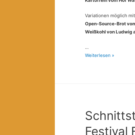
Kartoffeln vom Hof Wa
Variationen möglich mit
Open-Source-Brot vom
Weißkohl von Ludwig 
…
Biodiversitäts-
Weiterlesen »
Abo
im
Oktober
Schnitts
Festival