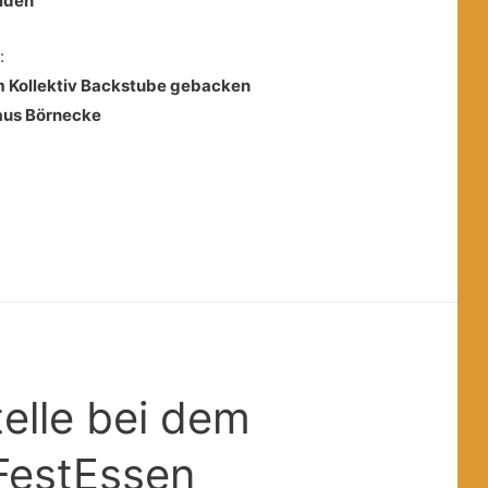
lden
:
 Kollektiv Backstube gebacken
aus Börnecke
telle bei dem
 FestEssen