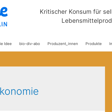
Kritischer Konsum für se
Lebensmittelprod
ie Idee
bio-div-abo
Produzent_innen
Produkte
I
ökonomie