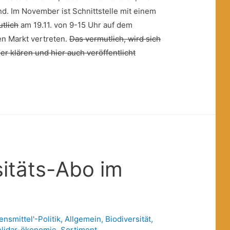
nd. Im November ist Schnittstelle mit einem
tlich
am 19.11. von 9-15 Uhr auf dem
en Markt vertreten.
Das vermutlich, wird sich
er klären und hier auch veröffentlicht
sitäts-Abo im
ensmittel'-Politik
,
Allgemein
,
Biodiversität
,
olidar-ökonomie
,
Sortiment